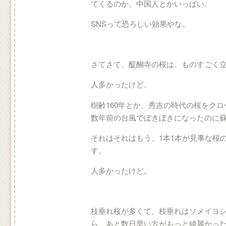
てくるのか、中国人とかいっぱい。
SNS
って恐ろしい効果やな。
さてさて、
醍醐寺
の桜は、ものすごく
人多かったけど。
樹齢160年とか、秀吉の時代の桜をク
数年前の台風でぼきぼきになったのに
それはそれはもう、1本1本が見事な桜
す。
人多かったけど。
枝垂れ桜が多くて、枝垂れは
ソメイヨ
ら、あと数日早い方がもっと綺麗かっ