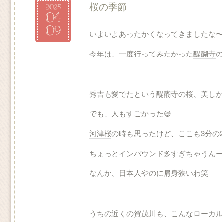
桜の季節
2025
04
09
いよいよあったかくなってきましたな
今年は、一度行ってみたかった
醍醐寺
秀吉も愛でたという
醍醐寺
の桜、美し
でも、人もすごかった😅
河津桜
の時も思ったけど、ここも3分の
ちょっとインバウンド多すぎちゃうん
なんか、日本人やのに肩身狭いわ笑
うちの近くの
賀茂川
も、こんなローカ